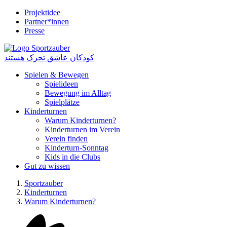
Projektidee
Partner*innen
Presse
کودکان عاشق تحرک هستند
Spielen & Bewegen
Spielideen
Bewegung im Alltag
Spielplätze
Kinderturnen
Warum Kinderturnen?
Kinderturnen im Verein
Verein finden
Kinderturn-Sonntag
Kids in die Clubs
Gut zu wissen
Sportzauber
Kinderturnen
Warum Kinderturnen?