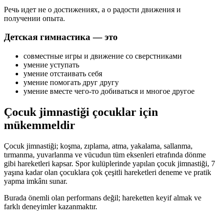
Речь идет не о достижениях, а о радости движения и
получении опыта.
Детская гимнастика — это
совместные игры и движение со сверстниками
умение уступать
умение отстаивать себя
умение помогать друг другу
умение вместе чего-то добиваться и многое другое
Çocuk jimnastiği çocuklar için
mükemmeldir
Çocuk jimnastiği; koşma, zıplama, atma, yakalama, sallanma,
tırmanma, yuvarlanma ve vücudun tüm eksenleri etrafında dönme
gibi hareketleri kapsar. Spor kulüplerinde yapılan çocuk jimnastiği,
7
yaşına
kadar olan çocuklara çok çeşitli hareketleri deneme ve pratik
yapma imkânı sunar.
Burada önemli olan performans değil; hareketten keyif almak ve
farklı deneyimler kazanmaktır.