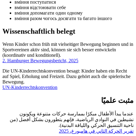
вміння поступатися
вміння відстоювати себе
вміння допомагати один одному
вміння разом чогось досягати та багато іншого
Wissenschaftlich belegt
Wenn Kinder schon früh mit vielseitiger Bewegung beginnen und in
Sportvereinen aktiv sind, können sie sich besser entwickeln
(koordinativ und konditionell).
2. Hamburger
Bewegungsbericht, 2025
Die
UN-
Kinderrechtskonvention besagt: Kinder haben ein Recht
auf Spiel, Erholung und Freizeit. Dazu gehört auch die spielerische
Bewegung.
UN-
Kinderrechtskonvention
مثبت علميًا
عندما يبدأ الأطفال مبكرًا بممارسة حركات متنوعة ويكونون
نشيطين في النوادي الرياضية، فإنهم يتطورون بشكل أفضل (من
ناحية التنسيق الحركي واللياقة البدنية).
تقرير الحركة الثاني في هامبورغ، 2025