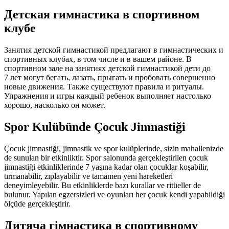
Детская гимнастика в спортивном
клубе
Занятия детской гимнастикой предлагают в гимнастических и
спортивных клубах, в том числе и в вашем районе. В
спортивном зале на занятиях детской гимнастикой дети до
7 лет
могут бегать, лазать, прыгать и пробовать совершенно
новые движения. Также существуют правила и ритуалы.
Упражнения и игры каждый ребенок выполняет настолько
хорошо, насколько он может.
Spor Kulübünde Çocuk Jimnastiği
Çocuk jimnastiği, jimnastik ve spor kulüplerinde, sizin mahallenizde
de sunulan bir etkinliktir. Spor salonunda gerçekleştirilen çocuk
jimnastiği etkinliklerinde
7 yaşına
kadar olan çocuklar koşabilir,
tırmanabilir, zıplayabilir ve tamamen yeni hareketleri
deneyimleyebilir. Bu etkinliklerde bazı kurallar ve ritüeller de
bulunur. Yapılan egzersizleri ve oyunları her çocuk kendi yapabildiği
ölçüde gerçekleştirir.
Дитяча гімнастика в спортивному