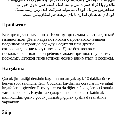
والدین یا افراد همراه می‌توانند کمک کنند. حتی بدون جوراب
ضدلغزش نیز یک کودک می‌تواند شرکت کند، زیرا ژیمناستیک
کودکان به همان اندازه با پای برهنه هم امکان‌پذیر است.
Прибытие
Все приходят примерно за
10 минут
до начала занятия детской
гимнастикой. Дети надевают носки с противоскользящей
подошвой и удобную одежду. Родители или другие
сопровождающие могут помочь. Даже без носков с
нескользящей подошвой ребенок может принимать участие,
поскольку детской гимнастикой можно заниматься и босиком.
Karşılama
Çocuk jimnastiği dersinin başlamasından yaklaşık
10 dakika
önce
herkes spor salonuna gelir. Çocuklar kaydırmaz çoraplarını ve rahat
kıyafetlerini giyerler. Ebeveynler ya da diğer refakatçiler bu konuda
yardımcı olabilir. Kaydırmaz çorap olmadan da derse katılmak
mümkündür; çünkü çocuk jimnastiği çıplak ayakla da rahatlıkla
yapılabilir.
Збір