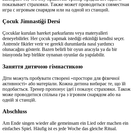
показывает страховки. Также может проводиться совместная
игра с игровым снарядом или на одной из станций.
Çocuk Jimnastiği Dersi
Çocuklar kurulan hareket parkurlarını veya materyalleri
deneyebilirler. Her çocuk yapmak istediği etkinliği kendisi seçer.
Antrenör fikirler verir ve gerekli durumlarda nasıl yardımcı
olunacağını gösterir. Bazen belirli bir oyun aracıyla ya da bir
istasyonda hep birlikte oynanan oyunlar da yapılabilir.
Заняття дитячою гімнастикою
Діти можуть пробувати створені «простори для фізичної
активності» або матеріали. Кожна дитина вибирає те, що їй
подобається. Тренер пропонує ідеї і показує страховки. Також
може проводитися спільна гра з ігровим снарядом або на
одній зі станцій.
Abschluss
Am Ende singen wieder alle gemeinsam ein Lied oder machen ein
einfaches Spiel. Häufig ist es jede Woche das gleiche Ritual.