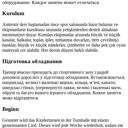
оборудование. Каждое занятие может отличаться.
Kurulum
Antrenör ders başlamadan önce spor salonunda hazır bulunur ve
ekipmanların kurulması sırasında yetişkinlerden destek almaktan
memnuniyet duyar. Kurulan ekipmanlar arasında büyük ve küçük
kasalar, halkalar, toplar, ipler, tırmanma duvarları, (ters çevrilmiş)
banklar, büyük ve küçük minderler, çemberler ve daha pek çok oyun
materyali yer alabilir. Her dersin düzeni farklı olabilir.
Підготовка обладнання
Тренер вчасно приходить до спортивного залу і радий
допомозі дорослих у підготовці обладнання. Встановлюються,
наприклад, великі і маленькі ящики, кільця, м’ячі, канати,
шведські стінки, (перевернуті) лавки, великі і маленькі мати,
обручі та багато іншого ігрового обладнання. Кожне заняття
може відрізнятися.
Beginn
Gestartet wird das Kinderturnen in der Turnhalle mit einem
gemeinsamen Lied. Dieses wird jede Woche wiederholt, sodass ein