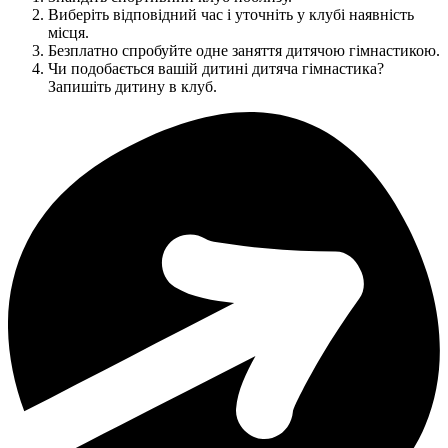
Виберіть відповідний час і уточніть у клубі наявність
місця.
Безплатно спробуйте одне заняття дитячою гімнастикою.
Чи подобається вашій дитині дитяча гімнастика?
Запишіть дитину в клуб.