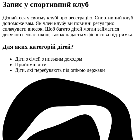
Запис у спортивний клуб
Дізнайтеся у своєму клубі про реєстрацію. Спортивний клуб
допоможе вам. Як член клубу ви повинні регулярно
сплачувати внесок. Щоб багато дітей могли займатися
дитячою гімнастикою, також надається фінансова підтримка.
Для яких категорій дітей?
Діти з сімей з низьким доходом
Прийомні діти
Діти, які перебувають під опікою держави