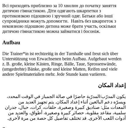
Всі приходять приблизно за
10 хвилин
до початку заняття
дитячою гімнастикою. Діти одягають шкарпетки з
протиковзкою підошвою і зручний одяг. Батьки або інші
супровідники можуть допомогти. Навіть без шкарпеток з
нековзною підошвою дитина може брати участь, оскільки
дитячою гімнастикою можна займатися і босоніж.
Aufbau
Die Trainer*in ist rechtzeitig in der Turnhalle und freut sich über
Unterstützung von Erwachsenen beim Aufbau. Aufgebaut werden
z. B. große, kleine Kästen, Ringe, Bälle, Taue, Sprossenwände,
(umgedrehte) Bänke, große und kleine Matten, Reifen und viele
andere Spielmaterialien mehr. Jede Stunde kann variieren.
إعداد المكان
يكون المدرّب/المدرّبة حاضرًا في صالة الجمباز في الوقت المحدد،
ويسرّه دعم البالغين أثناء إعداد المكان. يتم تجهيز العديد من
المعدات مثل: صناديق كبيرة وصغيرة، حلقات، كرات، حبال، جدران
سلمية، مقاعد مقلوبة، حصائر كبيرة وصغيرة، أطواق، والعديد من
أدوات اللعب الأخرى. قد تختلف تفاصيل كل حصة من مرة لأخرى.