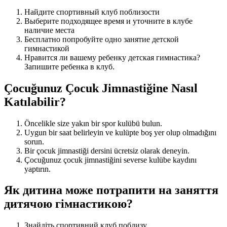
Найдите спортивный клуб поблизости
Выберите подходящее время и уточните в клубе
наличие места
Бесплатно попробуйте одно занятие детской
гимнастикой
Нравится ли вашему ребенку детская гимнастика?
Запишите ребенка в клуб.
Çocuğunuz Çocuk Jimnastiğine Nasıl
Katılabilir?
Öncelikle size yakın bir spor kulübü bulun.
Uygun bir saat belirleyin ve kulüpte boş yer olup olmadığını
sorun.
Bir çocuk jimnastiği dersini ücretsiz olarak deneyin.
Çocuğunuz çocuk jimnastiğini severse kulübe kaydını
yaptırın.
Як дитина може потрапити на заняття
дитячою гімнастикою?
Знайдіть спортивний клуб поблизу.