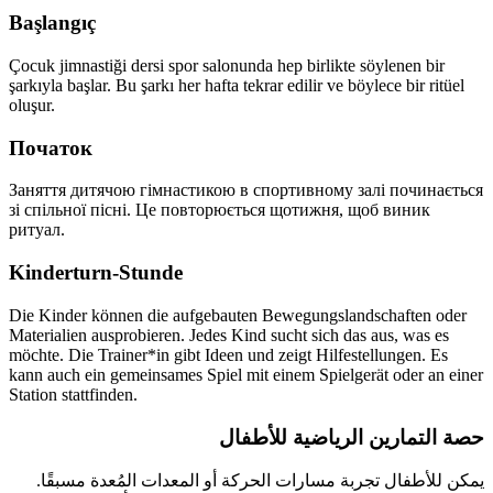
Başlangıç
Çocuk jimnastiği dersi spor salonunda hep birlikte söylenen bir
şarkıyla başlar. Bu şarkı her hafta tekrar edilir ve böylece bir ritüel
oluşur.
Початок
Заняття дитячою гімнастикою в спортивному залі починається
зі спільної пісні. Це повторюється щотижня, щоб виник
ритуал.
Kinderturn-Stunde
Die Kinder können die aufgebauten Bewegungslandschaften oder
Materialien ausprobieren. Jedes Kind sucht sich das aus, was es
möchte. Die Trainer*in gibt Ideen und zeigt Hilfestellungen. Es
kann auch ein gemeinsames Spiel mit einem Spielgerät oder an einer
Station stattfinden.
حصة التمارين الرياضية للأطفال
يمكن للأطفال تجربة مسارات الحركة أو المعدات المُعدة مسبقًا.