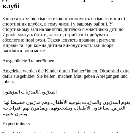
клубі
Заняття дитячою гімнастикою пропонують в гімнастичних і
спортивних клубах, в тому числі і у вашому районі. У
спортивному залі на заняттях дитячою гімнастикою діти до
7 років
можуть бігати, лазити, стрибати і пробувати
абсолютно нові рухи. Також існують правила і ритуали.
Вправи та ігри кожна дитина виконує настільки добре,
наскільки вона може.
Ausgebildete Trainer*innen
Angeleitet werden die Kinder durch Trainer*innen. Diese sind extra
dafür ausgebildet. Sie helfen, machen Mut, geben Anregungen und
loben.
المدرّبون/المدرّبات المؤهلون
يقوم المدرّبون والمدرّبات بتوجيه الأطفال. وهم مدرّبون خصيصًا لهذا
الغرض. يساعدون الأطفال، ويشجعونهم، ويقدّمون لهم اقتراحات،
ويثنون عليهم.
Expert trainers