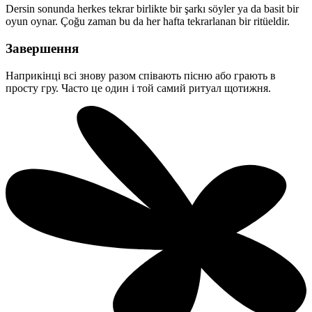
Dersin sonunda herkes tekrar birlikte bir şarkı söyler ya da basit bir
oyun oynar. Çoğu zaman bu da her hafta tekrarlanan bir ritüeldir.
Завершення
Наприкінці всі знову разом співають пісню або грають в
просту гру. Часто це один і той самий ритуал щотижня.