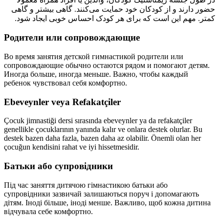
حضور دارند و از کودکان خود حمایت می‌کنند. گاهی بیشتر و گاهی
کمتر. مهم این است که برای هر کودک احساس خوبی ایجاد شود.
Родители или сопровождающие
Во время занятия детской гимнастикой родители или
сопровождающие обычно остаются рядом и помогают детям.
Иногда больше, иногда меньше. Важно, чтобы каждый
ребенок чувствовал себя комфортно.
Ebeveynler veya Refakatçiler
Çocuk jimnastiği dersi sırasında ebeveynler ya da refakatçiler
genellikle çocuklarının yanında kalır ve onlara destek olurlar. Bu
destek bazen daha fazla, bazen daha az olabilir. Önemli olan her
çocuğun kendisini rahat ve iyi hissetmesidir.
Батьки або супровідники
Під час заняття дитячою гімнастикою батьки або
супровідники зазвичай залишаються поруч і допомагають
дітям. Іноді більше, іноді менше. Важливо, щоб кожна дитина
відчувала себе комфортно.