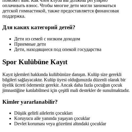
поможет вам. Как член клуба вы должны регулярно
оплачивать взнос. Чтобы многие дети могли заниматься
детской гимнастикой, также предоставляется финансовая
поддержка.
Для каких категорий детей?
Дети из семей с низким доходом
Приемные дети
Дети, находящиеся под опекой государства
Spor Kulübüne Kayıt
Kayıt işlemleri hakkında kulübünüze danışın. Kulüp size gerekli
bilgileri sağlayacaktır. Kulüp üyesi olduğunuzda düzenli olarak bir
üyelik ücreti ödemeniz gerekir. Ancak daha fazla çocuğun çocuk
jimnastiğine katılabilmesi için çeşitli mali destekler de sunulmaktadır.
Kimler yararlanabilir?
Düşük gelirli ailelerin çocukları
Koruyucu aile yanında yaşayan çocuklar
Devlet koruması veya gözetimi altındaki çocuklar