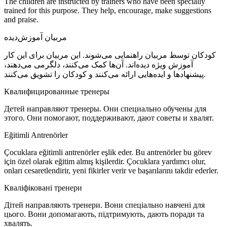
The children are instructed by trainers who have been specially
trained for this purpose. They help, encourage, make suggestions
and praise.
مربیان آموزش‌دیده
کودکان توسط مربیان راهنمایی می‌شوند. این مربیان برای این کار
آموزش ویژه دیده‌اند. آن‌ها کمک می‌کنند، دلگرمی می‌دهند،
پیشنهادها و ایده‌هایی ارائه می‌کنند و کودکان را تشویق می‌کنند.
Квалифици­рованные тренеры
Детей направляют тренеры. Они специально обучены для
этого. Они помогают, поддерживают, дают советы и хвалят.
Eğitimli Antrenörler
Çocuklara eğitimli antrenörler eşlik eder. Bu antrenörler bu görev
için özel olarak eğitim almış kişilerdir. Çocuklara yardımcı olur,
onları cesaretlendirir, yeni fikirler verir ve başarılarını takdir ederler.
Кваліфіковані тренери
Дітей направляють тренери. Вони спеціально навчені для
цього. Вони допомагають, підтримують, дають поради та
хвалять.