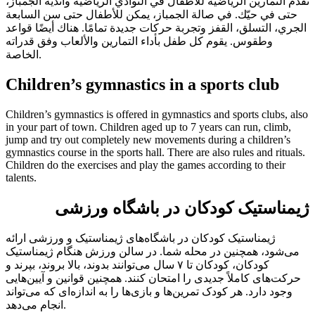
تُقدَّم التمارين الرياضية للأطفال في النوادي الرياضية وأندية الجمباز،
حتى في حيّك. في صالة الجمباز، يمكن للأطفال حتى سن السابعة
الجري، التسلق، القفز وتجربة حركات جديدة تمامًا. هناك أيضًا قواعد
وطقوس. يقوم كل طفل بأداء التمارين والألعاب وفق قدراته
الخاصة.
Children’s gymnastics in a sports club
Children’s gymnastics is offered in gymnastics and sports clubs, also
in your part of town. Children aged up to
7 years
can run, climb,
jump and try out completely new movements during a children’s
gymnastics course in the sports hall. There are also rules and rituals.
Children do the exercises and play the games according to their
talents.
ژیمناستیک کودکان در باشگاه ورزشی
ژیمناستیک کودکان در باشگاه‌های ژیمناستیک و ورزشی ارائه
می‌شود، همچنین در محله شما. در سالن ورزش هنگام ژیمناستیک
کودکان، کودکان تا ۷ سال می‌توانند بدوند، بالا بروند، بپرند و
حرکت‌های کاملاً جدیدی را امتحان کنند. همچنین قوانین و آیین‌هایی
وجود دارد. هر کودک تمرین‌ها و بازی‌ها را به اندازه‌ای که می‌تواند
انجام می‌دهد.