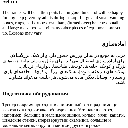
Set-up
The trainer will be at the sports hall in good time and will be happy
for any help given by adults during set-up. Large and small vaulting
boxes, rings, balls, ropes, wall bars, (turned over) benches, small
and large mats, hoops and many other pieces of equipment are set
up. Lessons may vary.
آماده‌سازی
مربی به موقع در سالن ورزش حضور دارد و از کمک بزرگسالان
برای آماده‌سازی استقبال می‌کند. برای مثال وسایلی مانند جعبه‌های
بزرگ و کوچک، حلقه‌ها، توپ‌ها، طناب‌ها، دیوارهای نردبانی،
نیمکت‌های (برعکس‌شده)، تشک‌های بزرگ و کوچک، حلقه‌های بازی
و بسیاری وسایل دیگر آماده می‌شوند. هر جلسه می‌تواند متفاوت
باشد.
Подготовка оборудования
Тренер вовремя приходит в спортивный зал и рад помощи
взрослых в подготовке оборудования. Устанавливаются,
например, большие и маленькие ящики, кольца, мячи, канаты,
шведские стенки, (перевернутые) скамейки, большие и
маленькие маты, обручи и многое другое игровое