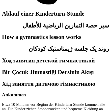
Ablauf einer Kinderturn-Stunde
سير حصة التمارين الرياضية للأطفال
How a gymnastics lesson works
روند یک جلسه ژیمناستیک کودکان
Ход занятия детской гимнастикой
Bir Çocuk Jimnastiği Dersinin Akışı
Хід заняття дитячою гімнастикою
Ankommen
Etwa
10 Minuten
vor Beginn der Kinderturn-Stunde kommen alle
an. Die Kinder ziehen Stoppersocken und bequeme Kleidung an.