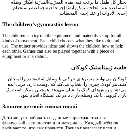
يختار كل طفل ما يرغب فيه. يقدم المدرّب/المدرّبة أفكارًا ويقدّم
المساعدة عند الحاجة. يمكن أيضًا إجراء لعبة جماعية باستخدام
إحدى الأدوات أو عند إحدى المحطات.
The children’s gymnastics lesson
The children can try out the equipment and materials set up for all
kinds of movement. Each child chooses what they like to do and
use. The trainer provides ideas and shows the children how to help
each other. Games can also be played together with a piece of
equipment or at a station.
جلسه ژیمناستیک کودکان
کودکان می‌توانند مسیرهای حرکتی یا وسایل آماده‌شده را امتحان
کنند. هر کودک چیزی را انتخاب می‌کند که دوست دارد. مربی ایده
می‌دهد و روش‌های کمک را نشان می‌دهد. همچنین ممکن است یک
بازی گروهی با یک وسیله بازی یا در یک ایستگاه انجام شود.
Занятие детской гимнастикой
Дети могут пробовать созданные «пространства для
физической активности» или материалы. Каждый ребенок
выбирает то, что ему нравится. Тренер предлагает идеи и