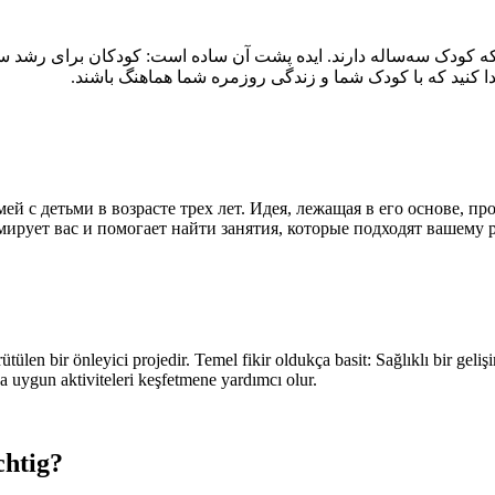
کودک سه‌ساله دارند. ایده پشت آن ساده است: کودکان برای رشد سالم به ح
й с детьми в возрасте трех лет. Идея, лежащая в его основе, пр
мирует вас и помогает найти занятия, которые подходят вашему
ülen bir önleyici projedir. Temel fikir oldukça basit: Sağlıklı bir geli
a uygun aktiviteleri keşfetmene yardımcı olur.
chtig?