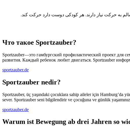
Sportzauber رکت نیاز دارند. هر کودکی دوست دارد حرکت کند
Что такое Sportzauber?
Sportzauber—это гамбургский профилактический проект для семе
развития. Каждый ребенок любит двигаться. Sportzauber инфор
sportzauber.de
Sportzauber nedir?
Sportzauber, üç yaşındaki çocuklara sahip aileler için Hamburg’da yürüt
sever. Sportzauber seni bilgilendirir ve çocuğuna ve günlük yaşamınız
sportzauber.de
Warum ist Bewegung ab
drei Jahren
so wi