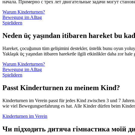
начала. Примерно с трех лет двигательные задачи могут стано
Warum Kinderturnen?
Bewegung im Alltag
Spielideen
Neden üç yaşından itibaren hareket bu ka
Hareket, çocuğunun tüm gelişimini destekler, üstelik bunu oyun yoluyl
Yaklaşık üç yaşından itibaren hareketle ilgili etkinlikler daha zor hale 
Warum Kinderturnen?
Bewegung im Alltag
Spielideen
Passt Kinderturnen zu meinem Kind?
Kinderturnen im Verein passt für jedes Kind zwischen
3 und 7 Jahren
wie viel Bewegungserfahrung es hat. Alle Kinder dürfen beim Kindert
Kinderturnen im Verein
Чи підходить дитяча гімнастика моїй д