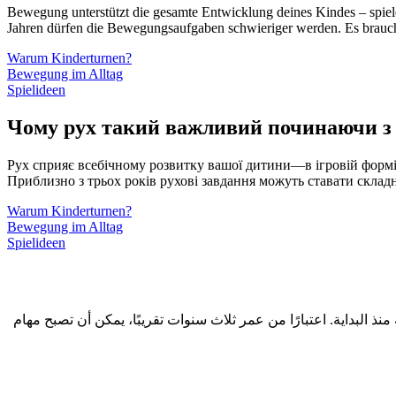
Bewegung unterstützt die gesamte Entwicklung deines Kindes – spiel
Jahren dürfen die Bewegungsaufgaben schwieriger werden. Es braucht
Warum Kinderturnen?
Bewegung im Alltag
Spielideen
Чому рух такий важливий починаючи з 
Рух сприяє всебічному розвитку вашої дитини—в ігровій формі 
Приблизно з трьох років рухові завдання можуть ставати складні
Warum Kinderturnen?
Bewegung im Alltag
Spielideen
البداية. اعتبارًا من عمر ثلاث سنوات تقريبًا، يمكن أن تصبح مهام