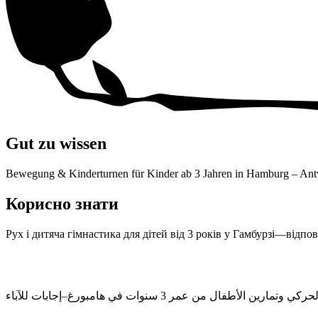
Gut zu wissen
Bewegung &
Kinderturnen für Kinder ab
3 Jahren
in
Hamburg –
Antw
Корисно знати
Рух і дитяча гімнастика для дітей від
3 років
у
Гамбурзі—
відпов
لحركي وتمارين الأطفال من عمر
3 سنوات
في
هامبورغ–