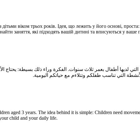
дітьми віком трьох років. Ідея, що лежить у його основі, проста:
знайти заняття, які підходять вашій дитині та вписуються у ваше
يها أطفال بعمر ثلاث سنوات. الفكرة وراء ذلك بسيطة: يحتاج الأطفال إلى ا
ildren aged
3 years
. The idea behind it is simple: Children need moveme
our child and your daily life.