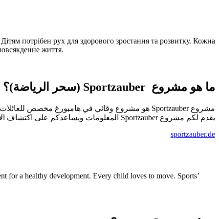
 Дітям потрібен рух для здорового зростання та розвитку. Кожна
 повсякденне життя.
ما هو مشروع Sportzauber (سحر الرياضة)؟
هو مشروع وقائي في هامبورغ مخصص للعائلات التي لد.
يقدم لكم مشروع Sportzauber المعلومات ويساعدكم على اكتشاف الأنشطة التي تناسب طفلكم وتتلاءم مع حياتكم اليومية.
sportzauber.de
nt for a healthy development. Every child loves to move. Sports’