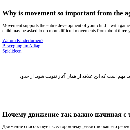
Why is movement so important from the ag
Movement supports the entire development of your child—with games an
child may be asked to do more difficult movements from about three ye
Warum Kinderturnen?
Bewegung im Alltag
Spielideen
 مهم است که این علاقه از همان آغاز تقویت شود. از حدود
Почему движение так важно начиная
с 
Движение способствует всестороннему развитию вашего ребенк