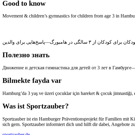
Good to know
Movement &
children’s gymnastics for children from
age 3
in Hamb
دکان برای کودکان از
۳ سالگی
Полезно знать
Движение и детская гимнастика для детей от
3 лет
в
Гамбурге
Bilmekte fayda var
Hamburg’da
3 yaş
ve üzeri çocuklar için hareket & çocuk jimnastiği, e
Was ist Sportzauber?
Sportzauber ist ein Hamburger Präventionsprojekt für Familien mit K
sich gern. Sportzauber informiert dich und hilft dir dabei, Angebote
sportzauber.de