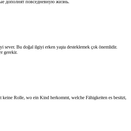
орые дополнят повседневную жизнь.
yi sever. Bu doğal ilgiyi erken yaşta desteklemek çok önemlidir.
r gerekir.
t keine Rolle, wo ein Kind herkommt, welche Fähigkeiten es besitzt,