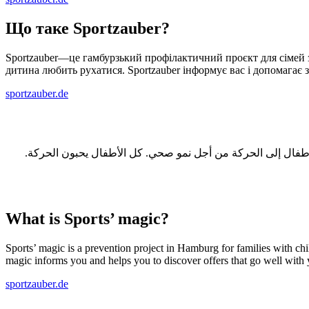
Що таке Sportzauber?
Sportzauber—це гамбурзький профілактичний проєкт для сімей з 
дитина любить рухатися. Sportzauber інформує вас і допомагає 
sportzauber.de
مشروع Sportzauber لحركة من أجل نمو صحي. كل الأطفال يحبون الحركة
What is Sports’ magic?
Sports’ magic is a prevention project in Hamburg for families with ch
magic informs you and helps you to discover offers that go well with y
sportzauber.de