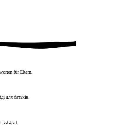
orten für Eltern.
іді для батьків.
إجابات للآباء.
النشاط ا