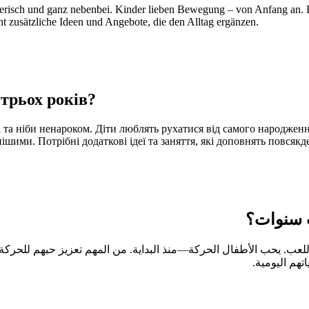
erisch und ganz nebenbei. Kinder lieben Bewegung – von Anfang an. Es
 zusätzliche Ideen und Angebote, die den Alltag ergänzen.
трьох років?
та ніби ненароком. Діти люблять рухатися від самого народження
шими. Потрібні додаткові ідеї та заняття, які доповнять повсякд
ث سنوات؟
 يحب الأطفال الحركة—منذ البداية. من المهم تعزيز حبهم للحركة منذ 
اتهم اليومية