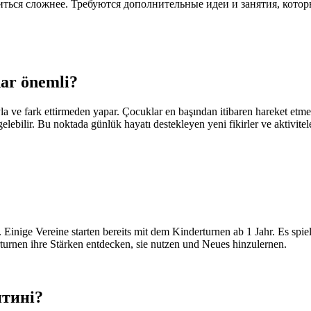
виться сложнее. Требуются дополнительные идеи и занятия, кот
dar önemli?
a ve fark ettirmeden yapar. Çocuklar en başından itibaren hareket etme
gelebilir. Bu noktada günlük hayatı destekleyen yeni fikirler ve aktivitele
.
Einige Vereine starten bereits mit dem Kinderturnen ab
1 Jahr.
Es spiel
urnen ihre Stärken entdecken, sie nutzen und Neues hinzulernen.
итині?