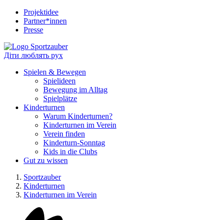
Projektidee
Partner*innen
Presse
Діти люблять рух
Spielen & Bewegen
Spielideen
Bewegung im Alltag
Spielplätze
Kinderturnen
Warum Kinderturnen?
Kinderturnen im Verein
Verein finden
Kinderturn-Sonntag
Kids in die Clubs
Gut zu wissen
Sportzauber
Kinderturnen
Kinderturnen im Verein