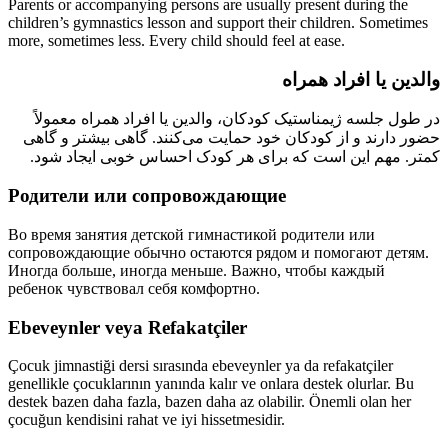
Parents or accompanying persons are usually present during the
children’s gymnastics lesson and support their children. Sometimes
more, sometimes less. Every child should feel at ease.
والدین یا افراد همراه
در طول جلسه ژیمناستیک کودکان، والدین یا افراد همراه معمولاً
حضور دارند و از کودکان خود حمایت می‌کنند. گاهی بیشتر و گاهی
کمتر. مهم این است که برای هر کودک احساس خوبی ایجاد شود.
Родители или сопровождающие
Во время занятия детской гимнастикой родители или
сопровождающие обычно остаются рядом и помогают детям.
Иногда больше, иногда меньше. Важно, чтобы каждый
ребенок чувствовал себя комфортно.
Ebeveynler veya Refakatçiler
Çocuk jimnastiği dersi sırasında ebeveynler ya da refakatçiler
genellikle çocuklarının yanında kalır ve onlara destek olurlar. Bu
destek bazen daha fazla, bazen daha az olabilir. Önemli olan her
çocuğun kendisini rahat ve iyi hissetmesidir.