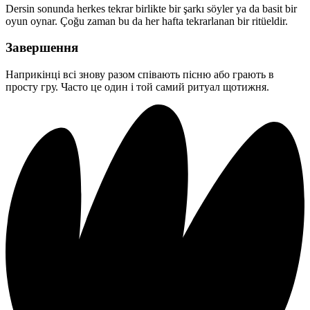
Dersin sonunda herkes tekrar birlikte bir şarkı söyler ya da basit bir
oyun oynar. Çoğu zaman bu da her hafta tekrarlanan bir ritüeldir.
Завершення
Наприкінці всі знову разом співають пісню або грають в
просту гру. Часто це один і той самий ритуал щотижня.