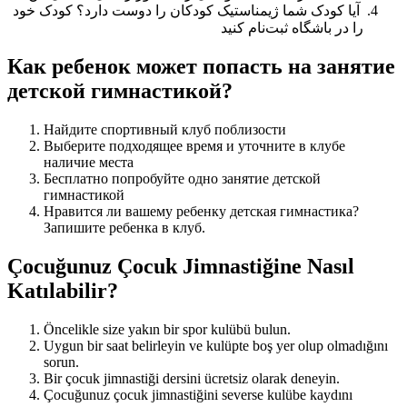
آیا کودک شما ژیمناستیک کودکان را دوست دارد؟ کودک خود
را در باشگاه ثبت‌نام کنید
Как ребенок может попасть на занятие
детской гимнастикой?
Найдите спортивный клуб поблизости
Выберите подходящее время и уточните в клубе
наличие места
Бесплатно попробуйте одно занятие детской
гимнастикой
Нравится ли вашему ребенку детская гимнастика?
Запишите ребенка в клуб.
Çocuğunuz Çocuk Jimnastiğine Nasıl
Katılabilir?
Öncelikle size yakın bir spor kulübü bulun.
Uygun bir saat belirleyin ve kulüpte boş yer olup olmadığını
sorun.
Bir çocuk jimnastiği dersini ücretsiz olarak deneyin.
Çocuğunuz çocuk jimnastiğini severse kulübe kaydını