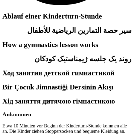
Ablauf einer Kinderturn-Stunde
سير حصة التمارين الرياضية للأطفال
How a gymnastics lesson works
روند یک جلسه ژیمناستیک کودکان
Ход занятия детской гимнастикой
Bir Çocuk Jimnastiği Dersinin Akışı
Хід заняття дитячою гімнастикою
Ankommen
Etwa
10 Minuten
vor Beginn der Kinderturn-Stunde kommen alle
an. Die Kinder ziehen Stoppersocken und bequeme Kleidung an.