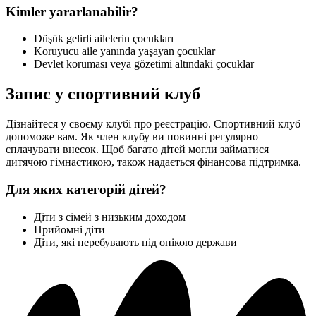
Kimler yararlanabilir?
Düşük gelirli ailelerin çocukları
Koruyucu aile yanında yaşayan çocuklar
Devlet koruması veya gözetimi altındaki çocuklar
Запис у спортивний клуб
Дізнайтеся у своєму клубі про реєстрацію. Спортивний клуб
допоможе вам. Як член клубу ви повинні регулярно
сплачувати внесок. Щоб багато дітей могли займатися
дитячою гімнастикою, також надається фінансова підтримка.
Для яких категорій дітей?
Діти з сімей з низьким доходом
Прийомні діти
Діти, які перебувають під опікою держави