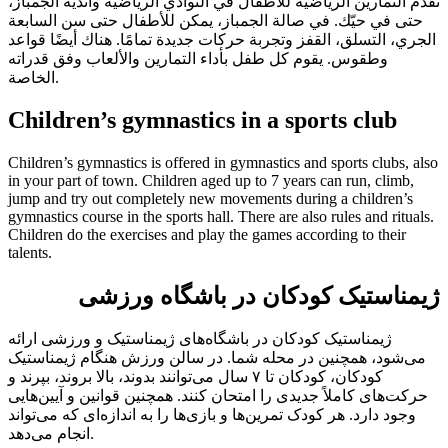
تُقدَّم التمارين الرياضية للأطفال في النوادي الرياضية وأندية الجمباز،
حتى في حيّك. في صالة الجمباز، يمكن للأطفال حتى سن السابعة
الجري، التسلق، القفز وتجربة حركات جديدة تمامًا. هناك أيضًا قواعد
وطقوس. يقوم كل طفل بأداء التمارين والألعاب وفق قدراته
الخاصة.
Children’s gymnastics in a sports club
Children’s gymnastics is offered in gymnastics and sports clubs, also
in your part of town. Children aged up to
7 years
can run, climb,
jump and try out completely new movements during a children’s
gymnastics course in the sports hall. There are also rules and rituals.
Children do the exercises and play the games according to their
talents.
ژیمناستیک کودکان در باشگاه ورزشی
ژیمناستیک کودکان در باشگاه‌های ژیمناستیک و ورزشی ارائه
می‌شود، همچنین در محله شما. در سالن ورزش هنگام ژیمناستیک
کودکان، کودکان تا ۷ سال می‌توانند بدوند، بالا بروند، بپرند و
حرکت‌های کاملاً جدیدی را امتحان کنند. همچنین قوانین و آیین‌هایی
وجود دارد. هر کودک تمرین‌ها و بازی‌ها را به اندازه‌ای که می‌تواند
انجام می‌دهد.