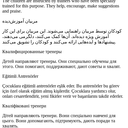
The children are instructed by trainers who have been specially
trained for this purpose. They help, encourage, make suggestions
and praise.
مربیان آموزش‌دیده
کودکان توسط مربیان راهنمایی می‌شوند. این مربیان برای این کار
آموزش ویژه دیده‌اند. آن‌ها کمک می‌کنند، دلگرمی می‌دهند،
پیشنهادها و ایده‌هایی ارائه می‌کنند و کودکان را تشویق می‌کنند.
Квалифици­рованные тренеры
Детей направляют тренеры. Они специально обучены для
этого. Они помогают, поддерживают, дают советы и хвалят.
Eğitimli Antrenörler
Çocuklara eğitimli antrenörler eşlik eder. Bu antrenörler bu görev
için özel olarak eğitim almış kişilerdir. Çocuklara yardımcı olur,
onları cesaretlendirir, yeni fikirler verir ve başarılarını takdir ederler.
Кваліфіковані тренери
Дітей направляють тренери. Вони спеціально навчені для
цього. Вони допомагають, підтримують, дають поради та
хвалять.