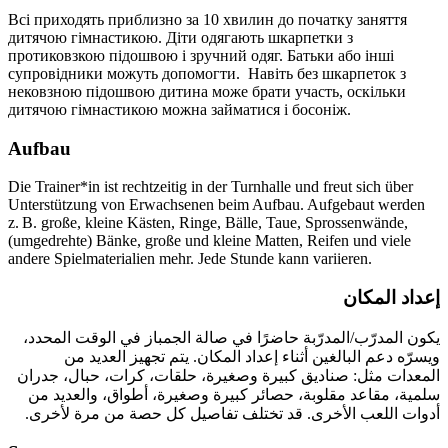
Всі приходять приблизно за
10 хвилин
до початку заняття
дитячою гімнастикою. Діти одягають шкарпетки з
протиковзкою підошвою і зручний одяг. Батьки або інші
супровідники можуть допомогти. Навіть без шкарпеток з
нековзною підошвою дитина може брати участь, оскільки
дитячою гімнастикою можна займатися і босоніж.
Aufbau
Die Trainer*in ist rechtzeitig in der Turnhalle und freut sich über
Unterstützung von Erwachsenen beim Aufbau. Aufgebaut werden
z. B. große, kleine Kästen, Ringe, Bälle, Taue, Sprossenwände,
(umgedrehte) Bänke, große und kleine Matten, Reifen und viele
andere Spielmaterialien mehr. Jede Stunde kann variieren.
إعداد المكان
يكون المدرّب/المدرّبة حاضرًا في صالة الجمباز في الوقت المحدد،
ويسرّه دعم البالغين أثناء إعداد المكان. يتم تجهيز العديد من
المعدات مثل: صناديق كبيرة وصغيرة، حلقات، كرات، حبال، جدران
سلمية، مقاعد مقلوبة، حصائر كبيرة وصغيرة، أطواق، والعديد من
أدوات اللعب الأخرى. قد تختلف تفاصيل كل حصة من مرة لأخرى.