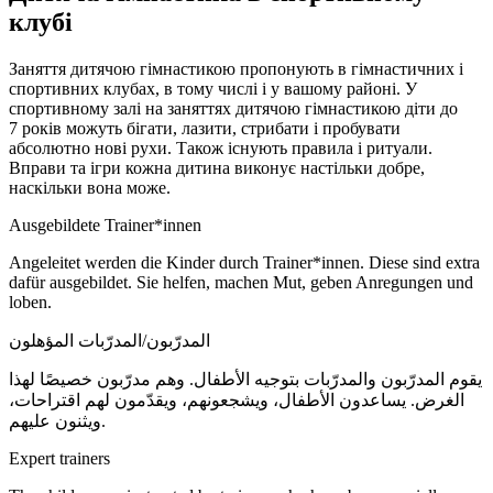
клубі
Заняття дитячою гімнастикою пропонують в гімнастичних і
спортивних клубах, в тому числі і у вашому районі. У
спортивному залі на заняттях дитячою гімнастикою діти до
7 років
можуть бігати, лазити, стрибати і пробувати
абсолютно нові рухи. Також існують правила і ритуали.
Вправи та ігри кожна дитина виконує настільки добре,
наскільки вона може.
Ausgebildete Trainer*innen
Angeleitet werden die Kinder durch Trainer*innen. Diese sind extra
dafür ausgebildet. Sie helfen, machen Mut, geben Anregungen und
loben.
المدرّبون/المدرّبات المؤهلون
يقوم المدرّبون والمدرّبات بتوجيه الأطفال. وهم مدرّبون خصيصًا لهذا
الغرض. يساعدون الأطفال، ويشجعونهم، ويقدّمون لهم اقتراحات،
ويثنون عليهم.
Expert trainers