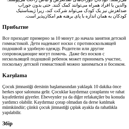
والدین یا افراد همراه می‌توانند کمک کنند. حتی بدون جوراب
ضدلغزش نیز یک کودک می‌تواند شرکت کند، زیرا ژیمناستیک
کودکان به همان اندازه با پای برهنه هم امکان‌پذیر است.
Прибытие
Все приходят примерно за
10 минут
до начала занятия детской
гимнастикой. Дети надевают носки с противоскользящей
подошвой и удобную одежду. Родители или другие
сопровождающие могут помочь. Даже без носков с
нескользящей подошвой ребенок может принимать участие,
поскольку детской гимнастикой можно заниматься и босиком.
Karşılama
Çocuk jimnastiği dersinin başlamasından yaklaşık
10 dakika
önce
herkes spor salonuna gelir. Çocuklar kaydırmaz çoraplarını ve rahat
kıyafetlerini giyerler. Ebeveynler ya da diğer refakatçiler bu konuda
yardımcı olabilir. Kaydırmaz çorap olmadan da derse katılmak
mümkündür; çünkü çocuk jimnastiği çıplak ayakla da rahatlıkla
yapılabilir.
Збір