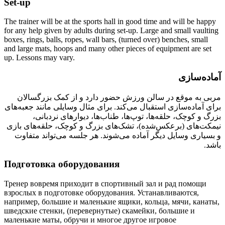
Set-up
The trainer will be at the sports hall in good time and will be happy
for any help given by adults during set-up. Large and small vaulting
boxes, rings, balls, ropes, wall bars, (turned over) benches, small
and large mats, hoops and many other pieces of equipment are set
up. Lessons may vary.
آماده‌سازی
مربی به موقع در سالن ورزش حضور دارد و از کمک بزرگسالان
برای آماده‌سازی استقبال می‌کند. برای مثال وسایلی مانند جعبه‌های
بزرگ و کوچک، حلقه‌ها، توپ‌ها، طناب‌ها، دیوارهای نردبانی،
نیمکت‌های (برعکس‌شده)، تشک‌های بزرگ و کوچک، حلقه‌های بازی
و بسیاری وسایل دیگر آماده می‌شوند. هر جلسه می‌تواند متفاوت
باشد.
Подготовка оборудования
Тренер вовремя приходит в спортивный зал и рад помощи
взрослых в подготовке оборудования. Устанавливаются,
например, большие и маленькие ящики, кольца, мячи, канаты,
шведские стенки, (перевернутые) скамейки, большие и
маленькие маты, обручи и многое другое игровое