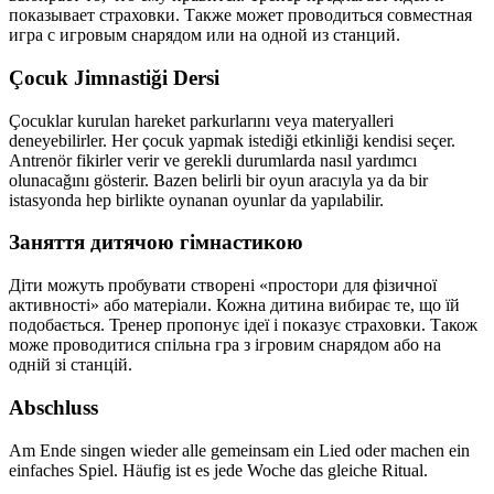
показывает страховки. Также может проводиться совместная
игра с игровым снарядом или на одной из станций.
Çocuk Jimnastiği Dersi
Çocuklar kurulan hareket parkurlarını veya materyalleri
deneyebilirler. Her çocuk yapmak istediği etkinliği kendisi seçer.
Antrenör fikirler verir ve gerekli durumlarda nasıl yardımcı
olunacağını gösterir. Bazen belirli bir oyun aracıyla ya da bir
istasyonda hep birlikte oynanan oyunlar da yapılabilir.
Заняття дитячою гімнастикою
Діти можуть пробувати створені «простори для фізичної
активності» або матеріали. Кожна дитина вибирає те, що їй
подобається. Тренер пропонує ідеї і показує страховки. Також
може проводитися спільна гра з ігровим снарядом або на
одній зі станцій.
Abschluss
Am Ende singen wieder alle gemeinsam ein Lied oder machen ein
einfaches Spiel. Häufig ist es jede Woche das gleiche Ritual.