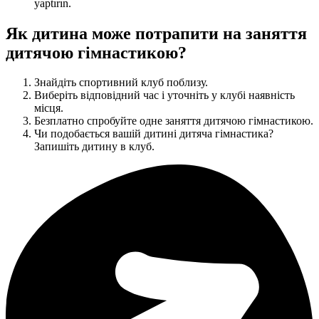
yaptırın.
Як дитина може потрапити на заняття
дитячою гімнастикою?
Знайдіть спортивний клуб поблизу.
Виберіть відповідний час і уточніть у клубі наявність
місця.
Безплатно спробуйте одне заняття дитячою гімнастикою.
Чи подобається вашій дитині дитяча гімнастика?
Запишіть дитину в клуб.