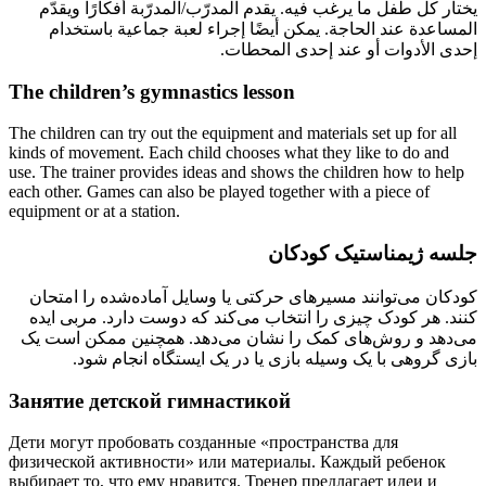
يختار كل طفل ما يرغب فيه. يقدم المدرّب/المدرّبة أفكارًا ويقدّم
المساعدة عند الحاجة. يمكن أيضًا إجراء لعبة جماعية باستخدام
إحدى الأدوات أو عند إحدى المحطات.
The children’s gymnastics lesson
The children can try out the equipment and materials set up for all
kinds of movement. Each child chooses what they like to do and
use. The trainer provides ideas and shows the children how to help
each other. Games can also be played together with a piece of
equipment or at a station.
جلسه ژیمناستیک کودکان
کودکان می‌توانند مسیرهای حرکتی یا وسایل آماده‌شده را امتحان
کنند. هر کودک چیزی را انتخاب می‌کند که دوست دارد. مربی ایده
می‌دهد و روش‌های کمک را نشان می‌دهد. همچنین ممکن است یک
بازی گروهی با یک وسیله بازی یا در یک ایستگاه انجام شود.
Занятие детской гимнастикой
Дети могут пробовать созданные «пространства для
физической активности» или материалы. Каждый ребенок
выбирает то, что ему нравится. Тренер предлагает идеи и