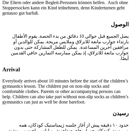
Die Eltern oder andere Begleit-Personen können helfen. Auch ohne
Stoppersocken kann ein Kind teilnehmen, denn Kinderturnen geht
genauso gut barfuß.
الوصول
يصل الجميع قبل حوالي 10 دقائق من بدء الحصة. يقوم الأطفال
بارتداء جوارب مانعة للانزلاق وملابس مريحة. يمكن للوالدين أو
مرافقين آخرين المساعدة. يمكن للطفل المشاركة حتى بدون
جوارب مانعة للانزلاق، إذ يمكن ممارسة التمارين حافي القدمين
أيضًا.
Arrival
Everybody arrives about
10 minutes
before the start of the children’s
gymnastics lesson. The children put on non-slip socks and
comfortable clothes. Parents or other accompanying persons can
help. Children can also take part without non-slip socks as children’s
gymnastics can just as well be done barefoot.
رسیدن
حدود ۱۰ دقیقه پیش از آغاز جلسه ژیمناستیک کودکان، همه
می‌رسند. کودکان جوراب‌های ضدلغزش و لباس راحت می‌پوشند.