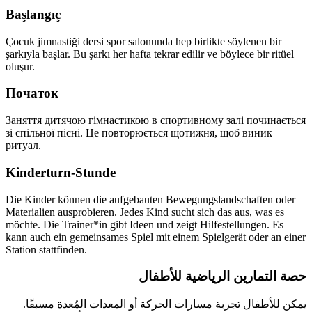
Başlangıç
Çocuk jimnastiği dersi spor salonunda hep birlikte söylenen bir
şarkıyla başlar. Bu şarkı her hafta tekrar edilir ve böylece bir ritüel
oluşur.
Початок
Заняття дитячою гімнастикою в спортивному залі починається
зі спільної пісні. Це повторюється щотижня, щоб виник
ритуал.
Kinderturn-Stunde
Die Kinder können die aufgebauten Bewegungslandschaften oder
Materialien ausprobieren. Jedes Kind sucht sich das aus, was es
möchte. Die Trainer*in gibt Ideen und zeigt Hilfestellungen. Es
kann auch ein gemeinsames Spiel mit einem Spielgerät oder an einer
Station stattfinden.
حصة التمارين الرياضية للأطفال
يمكن للأطفال تجربة مسارات الحركة أو المعدات المُعدة مسبقًا.