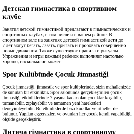
Детская гимнастика в спортивном
клубе
Занятия детской гимнастикой предлагают в гимнастических и
спортивных клубах, в том числе и в вашем районе. В
спортивном зале на занятиях детской гимнастикой дети до
7 лет
могут бегать, лазать, прыгать и пробовать совершенно
новые движения. Также существуют правила и ритуалы.
Упражнения и игры каждый ребенок выполняет настолько
хорошо, насколько он может.
Spor Kulübünde Çocuk Jimnastiği
Çocuk jimnastiği, jimnastik ve spor kulüplerinde, sizin mahallenizde
de sunulan bir etkinliktir. Spor salonunda gerçekleştirilen çocuk
jimnastiği etkinliklerinde
7 yaşına
kadar olan çocuklar koşabilir,
tırmanabilir, zıplayabilir ve tamamen yeni hareketleri
deneyimleyebilir. Bu etkinliklerde bazı kurallar ve ritüeller de
bulunur. Yapılan egzersizleri ve oyunları her çocuk kendi yapabildiği
ölçüde gerçekleştirir.
Дитяча гімнастика в спортивному