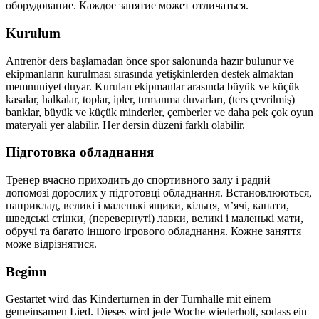
оборудование. Каждое занятие может отличаться.
Kurulum
Antrenör ders başlamadan önce spor salonunda hazır bulunur ve
ekipmanların kurulması sırasında yetişkinlerden destek almaktan
memnuniyet duyar. Kurulan ekipmanlar arasında büyük ve küçük
kasalar, halkalar, toplar, ipler, tırmanma duvarları, (ters çevrilmiş)
banklar, büyük ve küçük minderler, çemberler ve daha pek çok oyun
materyali yer alabilir. Her dersin düzeni farklı olabilir.
Підготовка обладнання
Тренер вчасно приходить до спортивного залу і радий
допомозі дорослих у підготовці обладнання. Встановлюються,
наприклад, великі і маленькі ящики, кільця, м’ячі, канати,
шведські стінки, (перевернуті) лавки, великі і маленькі мати,
обручі та багато іншого ігрового обладнання. Кожне заняття
може відрізнятися.
Beginn
Gestartet wird das Kinderturnen in der Turnhalle mit einem
gemeinsamen Lied. Dieses wird jede Woche wiederholt, sodass ein