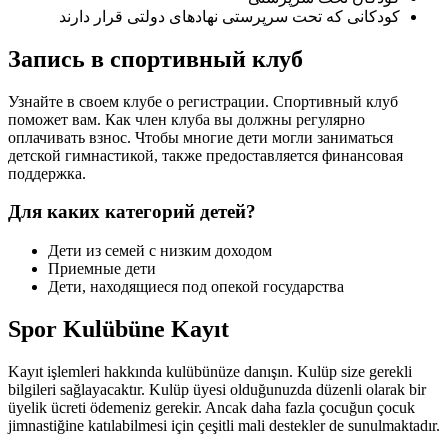
کودکانی که تحت سرپرستی نهادهای دولتی قرار دارند
Запись в спортивный клуб
Узнайте в своем клубе о регистрации. Спортивный клуб
поможет вам. Как член клуба вы должны регулярно
оплачивать взнос. Чтобы многие дети могли заниматься
детской гимнастикой, также предоставляется финансовая
поддержка.
Для каких категорий детей?
Дети из семей с низким доходом
Приемные дети
Дети, находящиеся под опекой государства
Spor Kulübüne Kayıt
Kayıt işlemleri hakkında kulübünüze danışın. Kulüp size gerekli
bilgileri sağlayacaktır. Kulüp üyesi olduğunuzda düzenli olarak bir
üyelik ücreti ödemeniz gerekir. Ancak daha fazla çocuğun çocuk
jimnastiğine katılabilmesi için çeşitli mali destekler de sunulmaktadır.