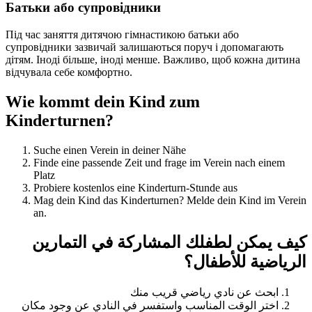
Батьки або супровідники
Під час заняття дитячою гімнастикою батьки або
супровідники зазвичай залишаються поруч і допомагають
дітям. Іноді більше, іноді менше. Важливо, щоб кожна дитина
відчувала себе комфортно.
Wie kommt dein Kind zum
Kinderturnen?
Suche einen Verein in deiner Nähe
Finde eine passende Zeit und frage im Verein nach einem
Platz
Probiere kostenlos eine Kinderturn-Stunde aus
Mag dein Kind das Kinderturnen? Melde dein Kind im Verein
an.
كيف يمكن لطفلك المشاركة في التمارين
الرياضية للأطفال؟
ابحث عن نادي رياضي قريب منك
اختر الوقت المناسب واستفسر في النادي عن وجود مكان