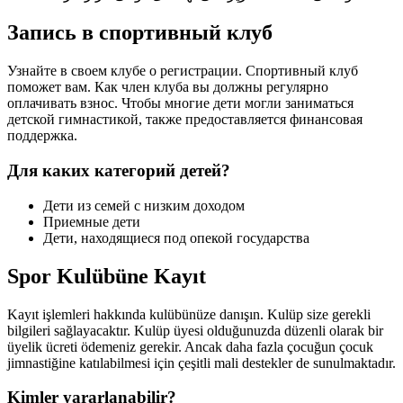
Запись в спортивный клуб
Узнайте в своем клубе о регистрации. Спортивный клуб
поможет вам. Как член клуба вы должны регулярно
оплачивать взнос. Чтобы многие дети могли заниматься
детской гимнастикой, также предоставляется финансовая
поддержка.
Для каких категорий детей?
Дети из семей с низким доходом
Приемные дети
Дети, находящиеся под опекой государства
Spor Kulübüne Kayıt
Kayıt işlemleri hakkında kulübünüze danışın. Kulüp size gerekli
bilgileri sağlayacaktır. Kulüp üyesi olduğunuzda düzenli olarak bir
üyelik ücreti ödemeniz gerekir. Ancak daha fazla çocuğun çocuk
jimnastiğine katılabilmesi için çeşitli mali destekler de sunulmaktadır.
Kimler yararlanabilir?