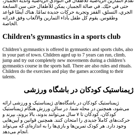
تُقدَّم التمارين الرياضية للأطفال في النوادي الرياضية وأندية الجمباز،
حتى في حيّك. في صالة الجمباز، يمكن للأطفال حتى سن السابعة
الجري، التسلق، القفز وتجربة حركات جديدة تمامًا. هناك أيضًا قواعد
وطقوس. يقوم كل طفل بأداء التمارين والألعاب وفق قدراته
الخاصة.
Children’s gymnastics in a sports club
Children’s gymnastics is offered in gymnastics and sports clubs, also
in your part of town. Children aged up to
7 years
can run, climb,
jump and try out completely new movements during a children’s
gymnastics course in the sports hall. There are also rules and rituals.
Children do the exercises and play the games according to their
talents.
ژیمناستیک کودکان در باشگاه ورزشی
ژیمناستیک کودکان در باشگاه‌های ژیمناستیک و ورزشی ارائه
می‌شود، همچنین در محله شما. در سالن ورزش هنگام ژیمناستیک
کودکان، کودکان تا ۷ سال می‌توانند بدوند، بالا بروند، بپرند و
حرکت‌های کاملاً جدیدی را امتحان کنند. همچنین قوانین و آیین‌هایی
وجود دارد. هر کودک تمرین‌ها و بازی‌ها را به اندازه‌ای که می‌تواند
انجام می‌دهد.