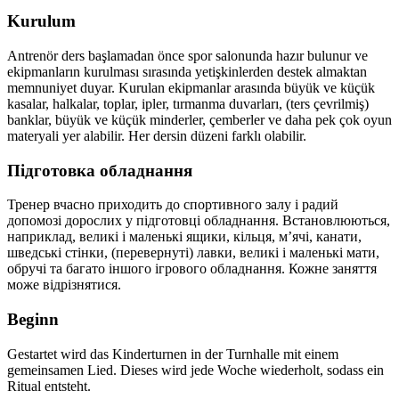
Kurulum
Antrenör ders başlamadan önce spor salonunda hazır bulunur ve
ekipmanların kurulması sırasında yetişkinlerden destek almaktan
memnuniyet duyar. Kurulan ekipmanlar arasında büyük ve küçük
kasalar, halkalar, toplar, ipler, tırmanma duvarları, (ters çevrilmiş)
banklar, büyük ve küçük minderler, çemberler ve daha pek çok oyun
materyali yer alabilir. Her dersin düzeni farklı olabilir.
Підготовка обладнання
Тренер вчасно приходить до спортивного залу і радий
допомозі дорослих у підготовці обладнання. Встановлюються,
наприклад, великі і маленькі ящики, кільця, м’ячі, канати,
шведські стінки, (перевернуті) лавки, великі і маленькі мати,
обручі та багато іншого ігрового обладнання. Кожне заняття
може відрізнятися.
Beginn
Gestartet wird das Kinderturnen in der Turnhalle mit einem
gemeinsamen Lied. Dieses wird jede Woche wiederholt, sodass ein
Ritual entsteht.