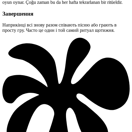
oyun oynar. Çoğu zaman bu da her hafta tekrarlanan bir ritüeldir.
Завершення
Наприкінці всі знову разом співають пісню або грають в
просту гру. Часто це один і той самий ритуал щотижня.