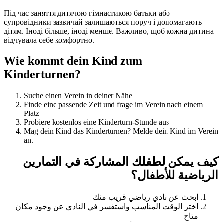
Під час заняття дитячою гімнастикою батьки або
супровідники зазвичай залишаються поруч і допомагають
дітям. Іноді більше, іноді менше. Важливо, щоб кожна дитина
відчувала себе комфортно.
Wie kommt dein Kind zum
Kinderturnen?
Suche einen Verein in deiner Nähe
Finde eine passende Zeit und frage im Verein nach einem
Platz
Probiere kostenlos eine Kinderturn-Stunde aus
Mag dein Kind das Kinderturnen? Melde dein Kind im Verein
an.
كيف يمكن لطفلك المشاركة في التمارين
الرياضية للأطفال؟
ابحث عن نادي رياضي قريب منك
اختر الوقت المناسب واستفسر في النادي عن وجود مكان
متاح