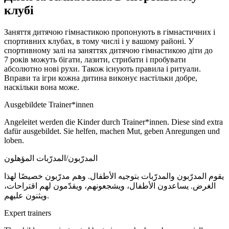
клубі
Заняття дитячою гімнастикою пропонують в гімнастичних і
спортивних клубах, в тому числі і у вашому районі. У
спортивному залі на заняттях дитячою гімнастикою діти до
7 років
можуть бігати, лазити, стрибати і пробувати
абсолютно нові рухи. Також існують правила і ритуали.
Вправи та ігри кожна дитина виконує настільки добре,
наскільки вона може.
Ausgebildete Trainer*innen
Angeleitet werden die Kinder durch Trainer*innen. Diese sind extra
dafür ausgebildet. Sie helfen, machen Mut, geben Anregungen und
loben.
المدرّبون/المدرّبات المؤهلون
يقوم المدرّبون والمدرّبات بتوجيه الأطفال. وهم مدرّبون خصيصًا لهذا
الغرض. يساعدون الأطفال، ويشجعونهم، ويقدّمون لهم اقتراحات،
ويثنون عليهم.
Expert trainers