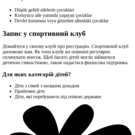
Düşük gelirli ailelerin çocukları
Koruyucu aile yanında yaşayan çocuklar
Devlet koruması veya gözetimi altındaki çocuklar
Запис у спортивний клуб
Дізнайтеся у своєму клубі про реєстрацію. Спортивний клуб
допоможе вам. Як член клубу ви повинні регулярно
сплачувати внесок. Щоб багато дітей могли займатися
дитячою гімнастикою, також надається фінансова підтримка.
Для яких категорій дітей?
Діти з сімей з низьким доходом
Прийомні діти
Діти, які перебувають під опікою держави