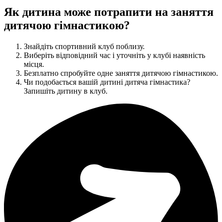
Як дитина може потрапити на заняття
дитячою гімнастикою?
Знайдіть спортивний клуб поблизу.
Виберіть відповідний час і уточніть у клубі наявність
місця.
Безплатно спробуйте одне заняття дитячою гімнастикою.
Чи подобається вашій дитині дитяча гімнастика?
Запишіть дитину в клуб.