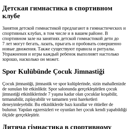
Детская гимнастика в спортивном
клубе
Занятия детской гимнастикой предлагают в гимнастических и
спортивных клубах, в том числе и в вашем районе. В
спортивном зале на занятиях детской гимнастикой дети до
7 лет
могут бегать, лазать, прыгать и пробовать совершенно
новые движения. Также существуют правила и ритуалы.
Упражнения и игры каждый ребенок выполняет настолько
хорошо, насколько он может.
Spor Kulübünde Çocuk Jimnastiği
Çocuk jimnastiği, jimnastik ve spor kulüplerinde, sizin mahallenizde
de sunulan bir etkinliktir. Spor salonunda gerçekleştirilen çocuk
jimnastiği etkinliklerinde
7 yaşına
kadar olan çocuklar koşabilir,
tırmanabilir, zıplayabilir ve tamamen yeni hareketleri
deneyimleyebilir. Bu etkinliklerde bazı kurallar ve ritüeller de
bulunur. Yapılan egzersizleri ve oyunları her çocuk kendi yapabildiği
ölçüde gerçekleştirir.
Дитяча гімнастика в спортивному