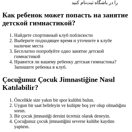
را در باشگاه ثبت‌نام کنید
Как ребенок может попасть на занятие
детской гимнастикой?
Найдите спортивный клуб поблизости
Выберите подходящее время и уточните в клубе
наличие места
Бесплатно попробуйте одно занятие детской
гимнастикой
Нравится ли вашему ребенку детская гимнастика?
Запишите ребенка в клуб.
Çocuğunuz Çocuk Jimnastiğine Nasıl
Katılabilir?
Öncelikle size yakın bir spor kulübü bulun.
Uygun bir saat belirleyin ve kulüpte boş yer olup olmadığını
sorun.
Bir çocuk jimnastiği dersini ücretsiz olarak deneyin.
Çocuğunuz çocuk jimnastiğini severse kulübe kaydını
yaptırın.