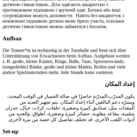
дитячою гімнастикою. Діти одягають шкарпетки з
протиковзкою підошвою і зручний одяг. Батьки або інші
супровідники можуть допомогти. Навіть без шкарпеток з
нековзною підошвою дитина може брати участь, оскільки
дитячою гімнастикою можна займатися і босоніж.
Aufbau
Die Trainer*in ist rechtzeitig in der Turnhalle und freut sich über
Unterstützung von Erwachsenen beim Aufbau. Aufgebaut werden
z. B. große, kleine Kästen, Ringe, Bälle, Taue, Sprossenwände,
(umgedrehte) Bänke, große und kleine Matten, Reifen und viele
andere Spielmaterialien mehr. Jede Stunde kann variieren.
إعداد المكان
يكون المدرّب/المدرّبة حاضرًا في صالة الجمباز في الوقت المحدد،
ويسرّه دعم البالغين أثناء إعداد المكان. يتم تجهيز العديد من
المعدات مثل: صناديق كبيرة وصغيرة، حلقات، كرات، حبال، جدران
سلمية، مقاعد مقلوبة، حصائر كبيرة وصغيرة، أطواق، والعديد من
أدوات اللعب الأخرى. قد تختلف تفاصيل كل حصة من مرة لأخرى.
Set-up