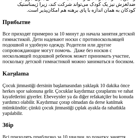
ضدلغزش نیز یک کودک می‌تواند شرکت کند، زیرا ژیمناستیک
کودکان به همان اندازه با پای برهنه هم امکان‌پذیر است.
Прибытие
Все приходят примерно за
10 минут
до начала занятия детской
гимнастикой. Дети надевают носки с противоскользящей
подошвой и удобную одежду. Родители или другие
сопровождающие могут помочь. Даже без носков с
нескользящей подошвой ребенок может принимать участие,
поскольку детской гимнастикой можно заниматься и босиком.
Karşılama
Çocuk jimnastiği dersinin başlamasından yaklaşık
10 dakika
önce
herkes spor salonuna gelir. Çocuklar kaydırmaz çoraplarını ve rahat
kıyafetlerini giyerler. Ebeveynler ya da diğer refakatçiler bu konuda
yardımcı olabilir. Kaydırmaz çorap olmadan da derse katılmak
mümkündür; çünkü çocuk jimnastiği çıplak ayakla da rahatlıkla
yapılabilir.
Збір
Всі приходять приблизно за
10 хвилин
до початку заняття