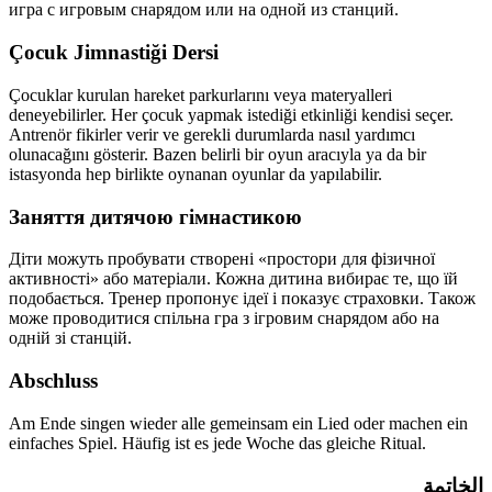
игра с игровым снарядом или на одной из станций.
Çocuk Jimnastiği Dersi
Çocuklar kurulan hareket parkurlarını veya materyalleri
deneyebilirler. Her çocuk yapmak istediği etkinliği kendisi seçer.
Antrenör fikirler verir ve gerekli durumlarda nasıl yardımcı
olunacağını gösterir. Bazen belirli bir oyun aracıyla ya da bir
istasyonda hep birlikte oynanan oyunlar da yapılabilir.
Заняття дитячою гімнастикою
Діти можуть пробувати створені «простори для фізичної
активності» або матеріали. Кожна дитина вибирає те, що їй
подобається. Тренер пропонує ідеї і показує страховки. Також
може проводитися спільна гра з ігровим снарядом або на
одній зі станцій.
Abschluss
Am Ende singen wieder alle gemeinsam ein Lied oder machen ein
einfaches Spiel. Häufig ist es jede Woche das gleiche Ritual.
الخاتمة