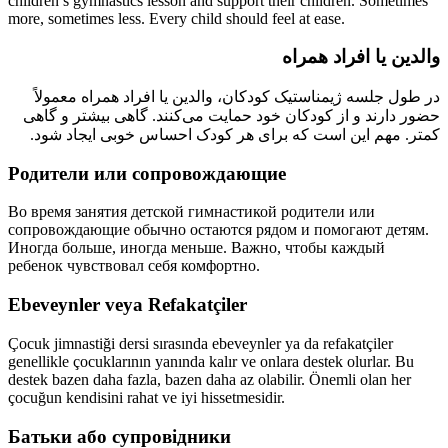
children’s gymnastics lesson and support their children. Sometimes
more, sometimes less. Every child should feel at ease.
والدین یا افراد همراه
در طول جلسه ژیمناستیک کودکان، والدین یا افراد همراه معمولاً
حضور دارند و از کودکان خود حمایت می‌کنند. گاهی بیشتر و گاهی
کمتر. مهم این است که برای هر کودک احساس خوبی ایجاد شود.
Родители или сопровождающие
Во время занятия детской гимнастикой родители или
сопровождающие обычно остаются рядом и помогают детям.
Иногда больше, иногда меньше. Важно, чтобы каждый
ребенок чувствовал себя комфортно.
Ebeveynler veya Refakatçiler
Çocuk jimnastiği dersi sırasında ebeveynler ya da refakatçiler
genellikle çocuklarının yanında kalır ve onlara destek olurlar. Bu
destek bazen daha fazla, bazen daha az olabilir. Önemli olan her
çocuğun kendisini rahat ve iyi hissetmesidir.
Батьки або супровідники