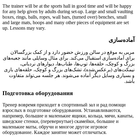
The trainer will be at the sports hall in good time and will be happy
for any help given by adults during set-up. Large and small vaulting
boxes, rings, balls, ropes, wall bars, (turned over) benches, small
and large mats, hoops and many other pieces of equipment are set
up. Lessons may vary.
آماده‌سازی
مربی به موقع در سالن ورزش حضور دارد و از کمک بزرگسالان
برای آماده‌سازی استقبال می‌کند. برای مثال وسایلی مانند جعبه‌های
بزرگ و کوچک، حلقه‌ها، توپ‌ها، طناب‌ها، دیوارهای نردبانی،
نیمکت‌های (برعکس‌شده)، تشک‌های بزرگ و کوچک، حلقه‌های بازی
و بسیاری وسایل دیگر آماده می‌شوند. هر جلسه می‌تواند متفاوت
باشد.
Подготовка оборудования
Тренер вовремя приходит в спортивный зал и рад помощи
взрослых в подготовке оборудования. Устанавливаются,
например, большие и маленькие ящики, кольца, мячи, канаты,
шведские стенки, (перевернутые) скамейки, большие и
маленькие маты, обручи и многое другое игровое
оборудование. Каждое занятие может отличаться.