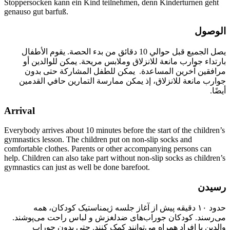
Stoppersocken kann ein Kind teilnehmen, denn Kinderturnen geht
genauso gut barfuß.
الوصول
يصل الجميع قبل حوالي 10 دقائق من بدء الحصة. يقوم الأطفال
بارتداء جوارب مانعة للانزلاق وملابس مريحة. يمكن للوالدين أو
مرافقين آخرين المساعدة. يمكن للطفل المشاركة حتى بدون
جوارب مانعة للانزلاق، إذ يمكن ممارسة التمارين حافي القدمين
أيضًا.
Arrival
Everybody arrives about
10 minutes
before the start of the children’s
gymnastics lesson. The children put on non-slip socks and
comfortable clothes. Parents or other accompanying persons can
help. Children can also take part without non-slip socks as children’s
gymnastics can just as well be done barefoot.
رسیدن
حدود ۱۰ دقیقه پیش از آغاز جلسه ژیمناستیک کودکان، همه
می‌رسند. کودکان جوراب‌های ضدلغزش و لباس راحت می‌پوشند.
والدین یا افراد همراه می‌توانند کمک کنند. حتی بدون جوراب