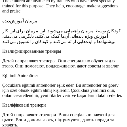
The children are instructed by trainers who have been specially
trained for this purpose. They help, encourage, make suggestions
and praise.
مربیان آموزش‌دیده
کودکان توسط مربیان راهنمایی می‌شوند. این مربیان برای این کار
آموزش ویژه دیده‌اند. آن‌ها کمک می‌کنند، دلگرمی می‌دهند،
پیشنهادها و ایده‌هایی ارائه می‌کنند و کودکان را تشویق می‌کنند.
Квалифици­рованные тренеры
Детей направляют тренеры. Они специально обучены для
этого. Они помогают, поддерживают, дают советы и хвалят.
Eğitimli Antrenörler
Çocuklara eğitimli antrenörler eşlik eder. Bu antrenörler bu görev
için özel olarak eğitim almış kişilerdir. Çocuklara yardımcı olur,
onları cesaretlendirir, yeni fikirler verir ve başarılarını takdir ederler.
Кваліфіковані тренери
Дітей направляють тренери. Вони спеціально навчені для
цього. Вони допомагають, підтримують, дають поради та
хвалять.