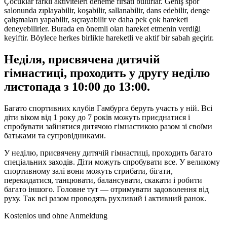
Çocuklar farklı aktiviteleri deneme fırsatı bulurlar. Geniş spor
salonunda zıplayabilir, koşabilir, sallanabilir, dans edebilir, denge
çalışmaları yapabilir, sıçrayabilir ve daha pek çok hareketi
deneyebilirler. Burada en önemli olan hareket etmenin verdiği
keyiftir. Böylece herkes birlikte hareketli ve aktif bir sabah geçirir.
Неділя, присвячена дитячій
гімнастиці, проходить у другу неділю
листопада з
10:00 до 13:00.
Багато спортивних клубів Гамбурга беруть участь у ній. Всі
діти віком від
1 року до 7
років можуть приєднатися і
спробувати зайнятися дитячою гімнастикою разом зі своїми
батьками та супровідниками.
У неділю, присвячену дитячій гімнастиці, проходить багато
спеціальних заходів. Діти можуть спробувати все. У великому
спортивному залі вони можуть стрибати, бігати,
перекидатися, танцювати, балансувати, скакати і робити
багато іншого. Головне тут — отримувати задоволення від
руху. Так всі разом проводять рухливий і активний ранок.
Kostenlos und ohne Anmeldung