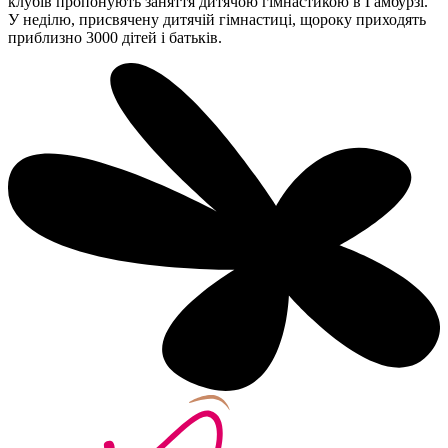
клубів пропонують заняття дитячою гімнастикою в Гамбурзі.
У неділю, присвячену дитячій гімнастиці, щороку приходять
приблизно
3000 дітей
і батьків.