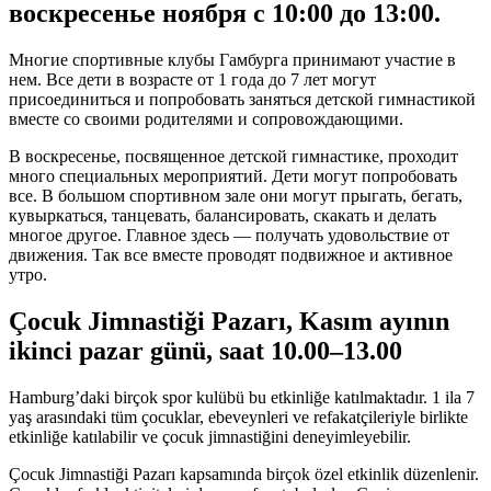
воскресенье ноября с
10:00 до 13:00.
Многие спортивные клубы Гамбурга принимают участие в
нем. Все дети в возрасте от
1 года до 7 лет
могут
присоединиться и попробовать заняться детской гимнастикой
вместе со своими родителями и сопровождающими.
В воскресенье, посвященное детской гимнастике, проходит
много специальных мероприятий. Дети могут попробовать
все. В большом спортивном зале они могут прыгать, бегать,
кувыркаться, танцевать, балансировать, скакать и делать
многое другое. Главное здесь — получать удовольствие от
движения. Так все вместе проводят подвижное и активное
утро.
Çocuk Jimnastiği Pazarı, Kasım ayının
ikinci pazar günü, saat
10.00–13.00
Hamburg’daki birçok spor kulübü bu etkinliğe katılmaktadır.
1 ila 7
yaş
arasındaki tüm çocuklar, ebeveynleri ve refakatçileriyle birlikte
etkinliğe katılabilir ve çocuk jimnastiğini deneyimleyebilir.
Çocuk Jimnastiği Pazarı kapsamında birçok özel etkinlik düzenlenir.