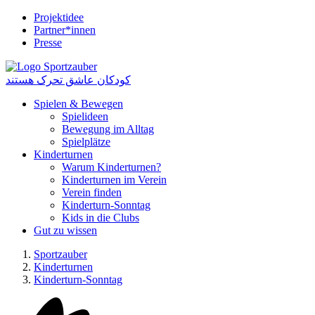
Projektidee
Partner*innen
Presse
کودکان عاشق تحرک هستند
Spielen & Bewegen
Spielideen
Bewegung im Alltag
Spielplätze
Kinderturnen
Warum Kinderturnen?
Kinderturnen im Verein
Verein finden
Kinderturn-Sonntag
Kids in die Clubs
Gut zu wissen
Sportzauber
Kinderturnen
Kinderturn-Sonntag