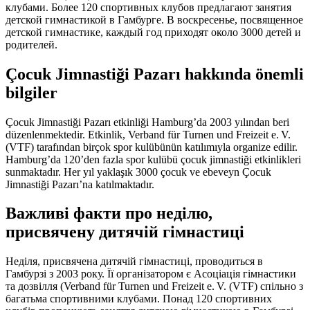
клубами. Более
120 спортивных
клубов предлагают занятия
детской гимнастикой в Гамбурге. В воскресенье, посвященное
детской гимнастике, каждый год приходят около
3000 детей
и
родителей.
Çocuk Jimnastiği Pazarı hakkında önemli
bilgiler
Çocuk Jimnastiği Pazarı etkinliği Hamburg’da
2003 yılından
beri
düzenlenmektedir. Etkinlik, Verband für Turnen und Freizeit e. V.
(VTF)
tarafından birçok spor kulübünün katılımıyla organize edilir.
Hamburg’da
120’den fazla
spor kulübü çocuk jimnastiği etkinlikleri
sunmaktadır. Her yıl yaklaşık
3000 çocuk
ve ebeveyn Çocuk
Jimnastiği Pazarı’na katılmaktadır.
Важливі факти про неділю,
присвячену дитячій гімнастиці
Неділя, присвячена дитячій гімнастиці, проводиться в
Гамбурзі
з 2003 року.
Її організатором є Асоціація гімнастики
та дозвілля (Verband für Turnen und Freizeit e. V.
(VTF)
спільно з
багатьма спортивними клубами. Понад
120 спортивних