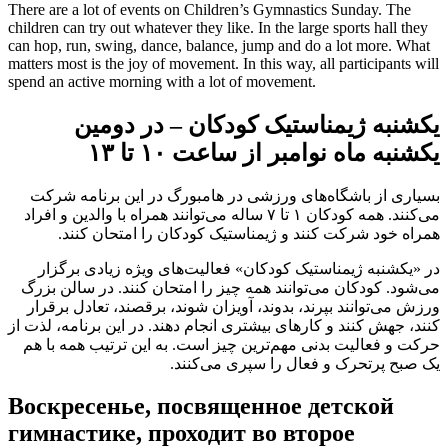
There are a lot of events on Children’s Gymnastics Sunday. The
children can try out whatever they like. In the large sports hall they
can hop, run, swing, dance, balance, jump and do a lot more. What
matters most is the joy of movement. In this way, all participants will
spend an active morning with a lot of movement.
یکشنبه ژیمناستیک کودکان – در دومین
۳
۱۰ تا ۱
یکشنبه ماه نوامبر از ساعت
بسیاری از باشگاه‌های ورزشی در هامبورگ در این برنامه شرکت
می‌کنند. همه کودکان ۱ تا ۷ ساله می‌توانند همراه با والدین و افراد
همراه خود شرکت کنند و ژیمناستیک کودکان را امتحان کنند.
در «یکشنبه ژیمناستیک کودکان» فعالیت‌های ویژه زیادی برگزار
می‌شود. کودکان می‌توانند همه چیز را امتحان کنند. در سالن بزرگ
ورزش می‌توانند بپرند، بدوند، آویزان شوند، برقصند، تعادل برقرار
کنند، جهش کنند و کارهای بیشتری انجام دهند. در این برنامه، لذت از
حرکت و فعالیت بدنی مهم‌ترین چیز است. به این ترتیب همه با هم
یک صبح پرتحرک و فعال را سپری می‌کنند.
Воскресенье, посвященное детской
гимнастике, проходит во второе