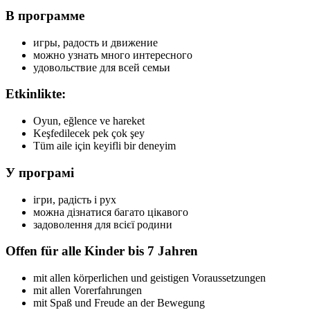
В программе
игры, радость и движение
можно узнать много интересного
удовольствие для всей семьи
Etkinlikte:
Oyun, eğlence ve hareket
Keşfedilecek pek çok şey
Tüm aile için keyifli bir deneyim
У програмі
ігри, радість і рух
можна дізнатися багато цікавого
задоволення для всієї родини
Offen für alle Kinder bis
7 Jahren
mit allen körperlichen und geistigen Voraussetzungen
mit allen Vorerfahrungen
mit Spaß und Freude an der Bewegung