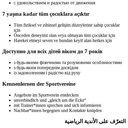
с удовольствием и радостью от движения
7 yaşına
kadar tüm çocuklara açıktır
Tüm fiziksel ve zihinsel gelişim düzeylerine
sahip çocuklar
için
Önceden deneyimi olan veya olmayan
tüm çocuklar için
Hareket etmeyi seven ve bundan keyif alan
herkes için
Доступно для всіх дітей віком до
7 років
з будь-якими фізичними та розумовими особливостями
з будь-яким попереднім досвідом
із задоволенням і радістю від руху
Kennenlernen der Sportvereine
Angebote im Sportverein entdecken
unverbindlich und „gleich um die Ecke“
mit Trainer*innen sprechen und sich informieren
Nachbar*innen begegnen und Kontakte knüpfen
التعرّف على الأندية الرياضية