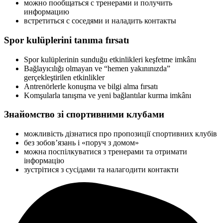
можно пообщаться с тренерами и получить
информацию
встретиться с соседями и наладить контакты
Spor kulüplerini tanıma fırsatı
Spor kulüplerinin sunduğu etkinlikleri keşfetme imkânı
Bağlayıcılığı olmayan ve “hemen yakınınızda”
gerçekleştirilen etkinlikler
Antrenörlerle konuşma ve bilgi alma fırsatı
Komşularla tanışma ve yeni bağlantılar kurma imkânı
Знайомство зі спортивними клубами
можливість дізнатися про пропозиції спортивних клубів
без зобов’язань і «поруч з домом»
можна поспілкуватися з тренерами та отримати
інформацію
зустрітися з сусідами та налагодити контакти