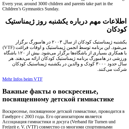
Every year, around
3000 children
and parents take part in the
Children’s Gymnastics Sunday.
اطلاعات مهم درباره یکشنبه روز ژیمناستیک
کودکان
یکشنبه ژیمناستیک کودکان از سال ۲۰۰۳
در هامبورگ
برگزار
(VTF)
می‌شود. این برنامه توسط انجمن ژیمناستیک و اوقات فراغت
با همکاری بسیاری از باشگاه‌ها برگزار می‌شود. بیش
از ۱۲۰
باشگاه
ورزشی در هامبورگ برنامه ژیمناستیک کودکان ارائه می‌دهند. هر
سال حدود
۳۰۰۰ کودک
و والدین در یکشنبه ژیمناستیک کودکان
شرکت می‌کنند.
Mehr Infos beim VTF
Важные факты о воскресенье,
посвященному детской гимнастике
Воскресенье, посвященное детской гимнастике, проводится в
Гамбурге с
2003 года
. Его организатором является
Ассоциация гимнастики и досуга (Verband für Turnen und
Freizeit e. V.
(VTF)
совместно со многими спортивными